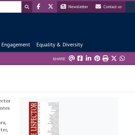
Header social
Header contact
Newsletter
Contact us
 Engagement
Equality & Diversity
SHARE
ector
Image
antes
ra,
ter,