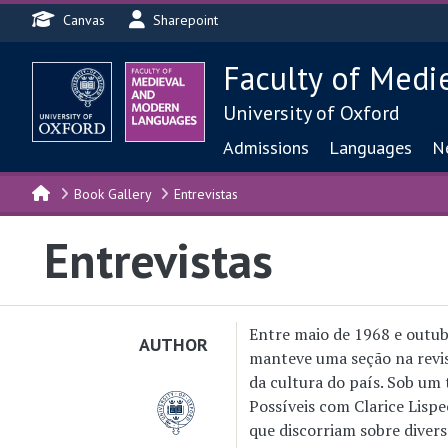
Header menu
Skip to main content
Canvas
Sharepoint
Faculty of Medi
University of Oxford
Main navigat
Admissions
Languages
N
Book Gallery
Entrevistas
Entrevistas
Entre maio de 1968 e outubr
AUTHOR
manteve uma seção na revis
da cultura do país. Sob um 
Possíveis com Clarice Lispe
que discorriam sobre diver