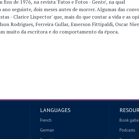
 fins de 1976, na revista 'Fatos e Fotos - Gente', na qual
ano seguinte, dois meses antes de morrer. Algumas das conv
stas - Clarice Lispector' que, mais do que contar a vida e as op
son Rodrigues, Ferreira Gullar, Emerson Fittipaldi, Oscar Ni
lam muito da escritora e do comportamento da época.
LANGUAGES
RESOUR
French
Book galle
German
Podcasts