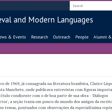
eval and Modern Languages
ion
ews & Events
Research
Outreach
People
Alumni &
o de 1969, já consagrada na literatura brasileira, Clarice Lisp
ta Manchete, onde publicava entrevistas com figuras import
título condizente com o de boa parte de sua obra - 'Diálogos
ctor', a seção trazia um pouco do mundo dos amigos da escrito
sos temas, pontuados com observações da especialíssima repór