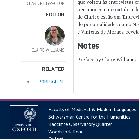
que voltou às entrevistas em
CLARICE LISPECTOR
permaneceu até outubro do 
EDITOR
de Clarice estão em 'Entrevi
de personalidades como Nel
e Vinícius de Moraes, reve
Notes
CLAIRE WILLIAMS
Preface by Claire Williams
RELATED
PORTUGUESE
Faculty of Medieval & Modern Languages
Schwarzman Centre for the Humanities
Radcliffe Observatory Quarter
Woodstock Road