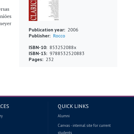
ersas
iniões
emeyer
Publication year
2006
Publisher
Rocco
ISBN-10
853252088x
ISBN-13
9788532520883
Pages
232
CES
QUICK LINKS
ry
Alumni
Canvas - internal site for current
students