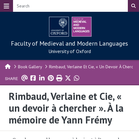
Skip to main content
Faculty of Medieval and Modern Languages
University of Oxford
Book Gallery
Rimbaud, Verlaine Et Cie, « Un Devoir À Cherch
SHARE
Rimbaud, Verlaine et Cie, «
un devoir à chercher ». À la
mémoire de Yann Frémy